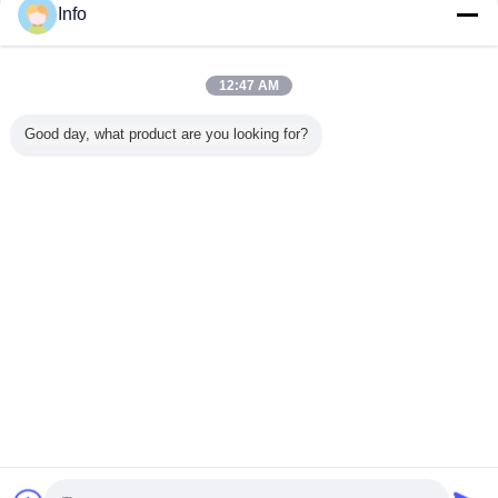
Info
Địa chỉ liên
Mr. Ivan (Ningbo Honghuan Geotextile Co.,LTD)
Lân đăng
hệ :
nhập cuôi: giờ 39 từ phút cách đây
Chức vụ :
Sales Professional
12:47 AM
Điện thoại :
15824564098
Good day, what product are you looking for?
Thư điện tử :
Ivan@nbhonghuan.com
Thay đổi ngôn ngữ
Vietnamese
Nhà
|
Về chúng tôi
|
Liên hệ chúng tôi
|
Sơ đồ trang web
|
Privacy Policy
Xem máy tính
Copyright © 2013 - 2025 Ningbo Honghuan Geotextile Co.,LTD.
All rights reserved.