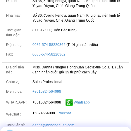
Địa chỉ:
Số 36, đường Fengyi, quận Nam, Khu phát triển kinh tế
Yuyao, Yuyao, Chiết Giang Trung Quốc
Nhà máy:
Số 36, đường Fengyi, quận Nam, Khu phát triển kinh tế
Yuyao, Yuyao, Chiết Giang Trung Quốc
Thời gian
8:00-17:00 ( Hiện Bắc Kinh)
làm việc:
Điện thoại:
0086-574-58220362
(Thời gian làm việc)
Fax:
0086-574-58220362
Địa chỉ liên
Miss. Danna (Ningbo Honghuan Geotextile Co.,LTD)
Lân
hệ :
đăng nhập cuôi: giờ 39 từ phút cách đây
Chức vụ :
Sales Professional
Điện thoại :
+8615824564098
+8615824564098
Whatsapp
WHATSAPP :
15824564098
wechat
WeChat :
Thư điện tử :
danna@nbhonghuan.com