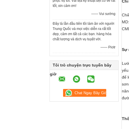
phục vụ tốt. Vải địa kỹ thuật dệt có vẻ rất
Chi
tốt, xin cảm ơn!
—— Vui sướng
Chi
MD:
Đây là lần đầu tiên tôi làm ăn với người
CMD
Trung Quốc và mọi việc diễn ra rất tốt
đẹp, cảm ơn tất cả các bạn. hàng hóa
chất lượng và dịch vụ tuyệt vời.
—— Piotr
Sự 
Lướ
Tôi trò chuyện trực tuyến bây
yếu
giờ
đế 
sơn
năn
đườ
Thô