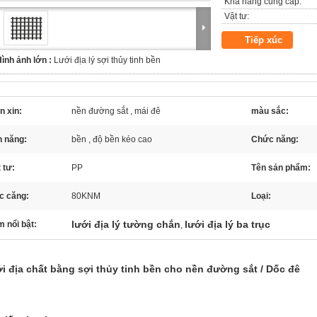
Khả năng cung cấp:
Vật tư:
Tiếp xúc
ình ảnh lớn :
Lưới địa lý sợi thủy tinh bền
n xin:
nền đường sắt , mái đê
màu sắc:
h năng:
bền , độ bền kéo cao
Chức năng:
 tư:
PP
Tên sản phẩm:
c căng:
80KNM
Loại:
lưới địa lý tường chắn
lưới địa lý ba trục
 nổi bật:
,
i địa chất bằng sợi thủy tinh bền cho nền đường sắt / Dốc đê