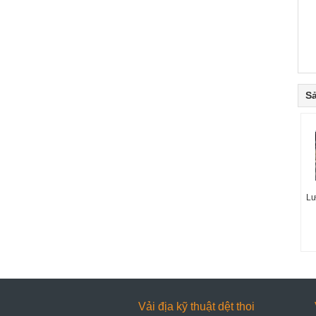
S
Lư
Vải địa kỹ thuật dệt thoi