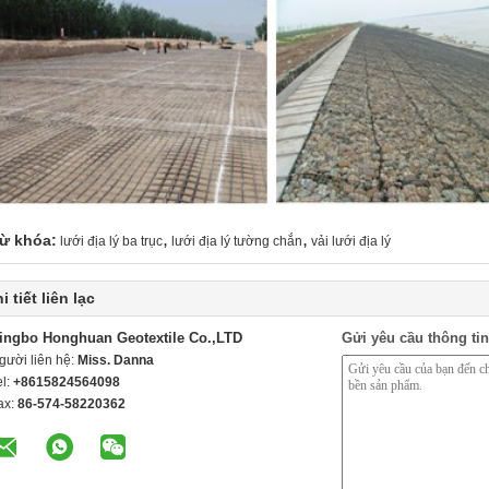
,
,
ừ khóa:
lưới địa lý ba trục
lưới địa lý tường chắn
vải lưới địa lý
i tiết liên lạc
ingbo Honghuan Geotextile Co.,LTD
Gửi yêu cầu thông tin
gười liên hệ:
Miss. Danna
el:
+8615824564098
ax:
86-574-58220362