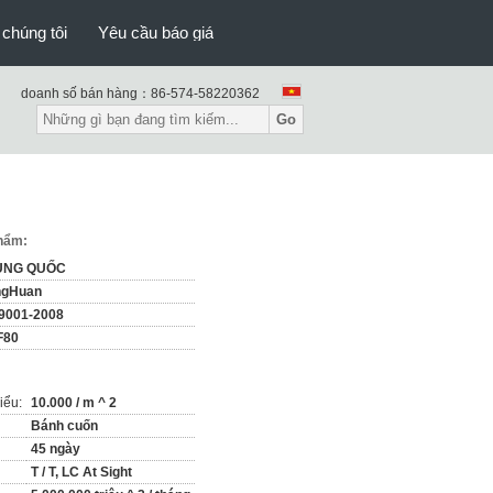
 chúng tôi
Yêu cầu báo giá
doanh số bán hàng：
86-574-58220362
Go
phẩm:
UNG QUỐC
ngHuan
9001-2008
F80
iểu:
10.000 / m ^ 2
Bánh cuốn
45 ngày
T / T, LC At Sight