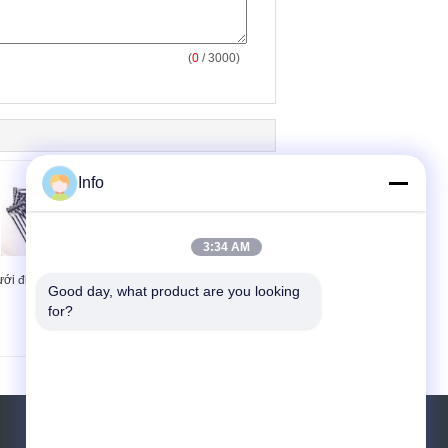
(
0
/ 3000)
Info
3:34 AM
ới địa lý đơn trục PP
Lưới địa lý một trục
Good day, what product are you looking 
bền
cường độ cao
for?
Yêu cầu báo giá