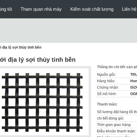
ng tôi
Tham quan nhà máy
Kiểm soát chất lượng
Liên hệ
 địa lý sợi thủy tinh bền
ới địa lý sợi thủy tinh bền
Thông tin chi tiết sản 
Nguồn gốc:
TR
Hàng hiệu:
Ho
Chứng nhận:
ISO
Số mô hình:
GG
Thanh toán:
Số lượng đặt hàng tối th
chi tiết đóng gói:
Thời gian giao hàng:
Điều khoản thanh toán: