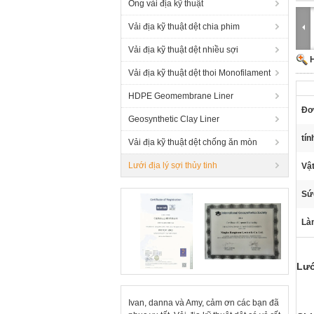
Ống vải địa kỹ thuật
Vải địa kỹ thuật dệt chia phim
Vải địa kỹ thuật dệt nhiều sợi
H
Vải địa kỹ thuật dệt thoi Monofilament
HDPE Geomembrane Liner
Đơ
Geosynthetic Clay Liner
tín
Vải địa kỹ thuật dệt chống ăn mòn
Lưới địa lý sợi thủy tinh
Vật
Sứ
Làm
Lướ
Ivan, danna và Amy, cảm ơn các bạn đã