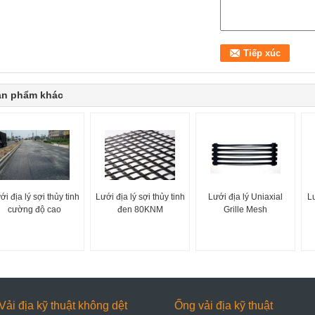
ản phẩm khác
ới địa lý sợi thủy tinh
Lưới địa lý sợi thủy tinh
Lưới địa lý Uniaxial
Lư
cường độ cao
đen 80KNM
Grille Mesh
Vải địa kỹ thuật không dệt
Ống vải địa kỹ thuật