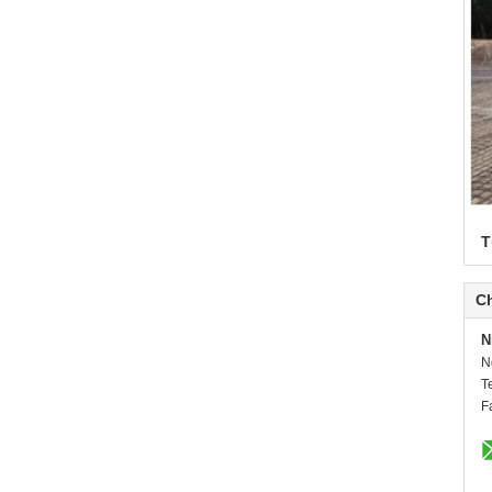
T
Ch
N
N
T
F