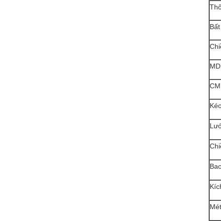
Thô
Bất
Chi
MD
CM
Kéo
Lướ
Chi
Bao
Kíc
Mét