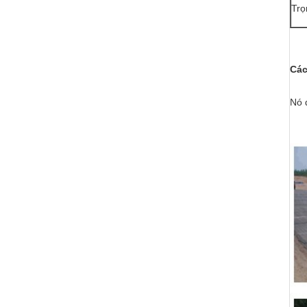
Trọ
Các
Nó 