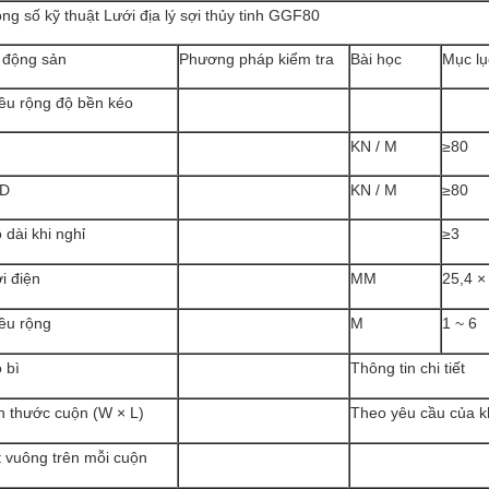
ng số kỹ thuật Lưới địa lý sợi thủy tinh GGF80
 động sản
Phương pháp kiểm tra
Bài học
Mục lụ
ều rộng độ bền kéo
KN / M
≥80
D
KN / M
≥80
 dài khi nghỉ
≥3
i điện
MM
25,4 ×
ều rộng
M
1 ~ 6
 bì
Thông tin chi tiết
h thước cuộn (W × L)
Theo yêu cầu của 
 vuông trên mỗi cuộn