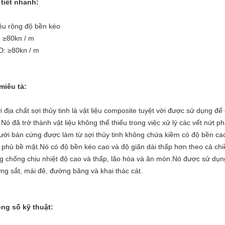
 tiết nhanh:
ều rộng độ bền kéo
 ≥80kn / m
: ≥80kn / m
miêu tả:
i địa chất sợi thủy tinh là vật liệu composite tuyệt vời được sử dụng đ
.Nó đã trở thành vật liệu không thể thiếu trong việc xử lý các vết nứ
lưới bán cứng được làm từ sợi thủy tinh không chứa kiềm có độ bền cao
 phủ bề mặt.Nó có độ bền kéo cao và độ giãn dài thấp hơn theo cả ch
g chống chịu nhiệt độ cao và thấp, lão hóa và ăn mòn.Nó được sử dụn
ng sắt, mái đê, đường băng và khai thác cát.
ng số kỹ thuật: