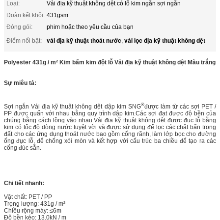
Loại:
Vải địa kỹ thuật không dệt có lỗ kim ngắn sợi ngắn
Đoàn kết khối:
431gsm
Đóng gói:
phim hoặc theo yêu cầu của bạn
vải địa kỹ thuật thoát nước
vải lọc địa kỹ thuật không dệt
Điểm nổi bật:
,
Polyester 431g / m² Kim bấm kim đột lỗ Vải địa kỹ thuật không dệt Màu trắng
Sự miêu tả:
®
Sợi ngắn Vải địa kỹ thuật không dệt dập kim SNG
được làm từ các sợi PET /
PP được quấn với nhau bằng quy trình dập kim.Các sợi đạt được độ bền của
chúng bằng cách lồng vào nhau.Vải địa kỹ thuật không dệt được đục lỗ bằng
kim có tốc độ dòng nước tuyệt vời và được sử dụng để lọc các chất bẩn trong
đất cho các ứng dụng thoát nước bao gồm cống rãnh, làm lớp bọc cho đường
ống đục lỗ, để chống xói mòn và kết hợp với cấu trúc ba chiều để tạo ra các
cống đúc sẵn.
Chi tiết nhanh:
Vật chất: PET / PP
Trọng lượng: 431g / m²
Chiều rộng máy: ≤6m
Độ bền kéo: 13.0kN / m