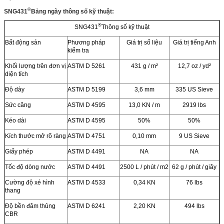
®
SNG431
Bảng ngày thông số kỹ thuật:
®
SNG431
Thông số kỹ thuật
Bất động sản
Phương pháp
Giá trị số liệu
Giá trị tiếng Anh
kiểm tra
Khối lượng trên đơn vị
ASTM D 5261
431 g / m²
12,7 oz / yd²
diện tích
Độ dày
ASTM D 5199
3,6 mm
335 US Sieve
Sức căng
ASTM D 4595
13,0 KN / m
2919 lbs
Kéo dài
ASTM D 4595
50%
50%
Kích thước mở rõ ràng
ASTM D 4751
0,10 mm
9 US Sieve
Giấy phép
ASTM D 4491
NA
NA
Tốc độ dòng nước
ASTM D 4491
2500 L / phút / m2
62 g / phút / giây
Cường độ xé hình
ASTM D 4533
0,34 KN
76 lbs
thang
Độ bền đâm thủng
ASTM D 6241
2,20 KN
494 lbs
CBR