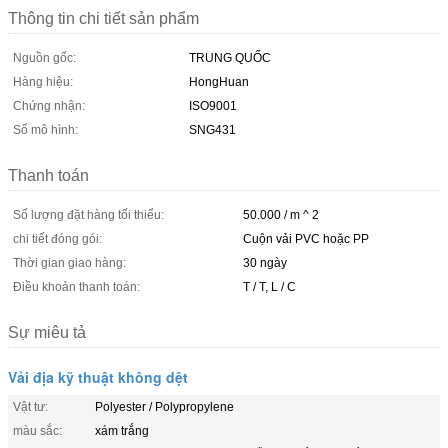
Thông tin chi tiết sản phẩm
Nguồn gốc:
TRUNG QUỐC
Hàng hiệu:
HongHuan
Chứng nhận:
ISO9001
Số mô hình:
SNG431
Thanh toán
Số lượng đặt hàng tối thiểu:
50.000 / m ^ 2
chi tiết đóng gói:
Cuộn vải PVC hoặc PP
Thời gian giao hàng:
30 ngày
Điều khoản thanh toán:
T / T, L / C
Sự miêu tả
Vải địa kỹ thuật không dệt
Vật tư:
Polyester / Polypropylene
màu sắc:
xám trắng