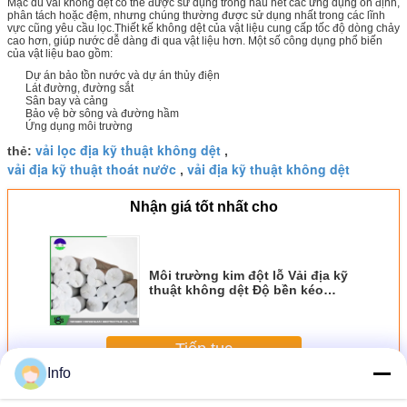
Mặc dù vải không dệt có thể được sử dụng trong hầu hết các ứng dụng ổn định,
phân tách hoặc đệm, nhưng chúng thường được sử dụng nhất trong các lĩnh
vực cũng yêu cầu lọc.Thiết kế không dệt của vật liệu cung cấp tốc độ dòng chảy
cao hơn, giúp nước dễ dàng đi qua vật liệu hơn. Một số công dụng phổ biến
của vật liệu bao gồm:
Dự án bảo tồn nước và dự án thủy điện
Lát đường, đường sắt
Sân bay và cảng
Bảo vệ bờ sông và đường hầm
Ứng dụng môi trường
vải lọc địa kỹ thuật không dệt
thẻ:
,
vải địa kỹ thuật thoát nước
vải địa kỹ thuật không dệt
,
Nhận giá tốt nhất cho
Môi trường kim đột lỗ Vải địa kỹ
thuật không dệt Độ bền kéo
13.0kN / M
Tiếp tục
Info
Vải địa kỹ thuật không dệt
Hơn