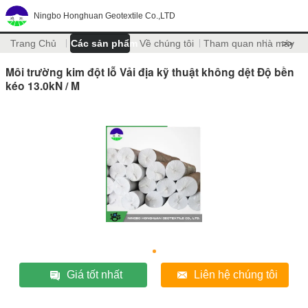
Ningbo Honghuan Geotextile Co.,LTD
Trang Chủ
Các sản phẩm
Về chúng tôi
Tham quan nhà máy
>>
Môi trường kim đột lỗ Vải địa kỹ thuật không dệt Độ bền
kéo 13.0kN / M
Giá tốt nhất
Liên hệ chúng tôi