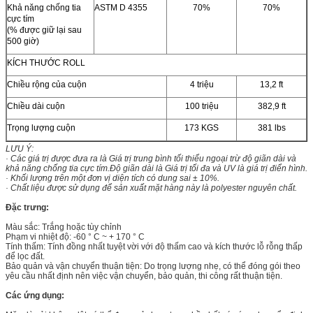
Khả năng chống tia
ASTM D 4355
70%
70%
cực tím
(% được giữ lại sau
500 giờ)
KÍCH THƯỚC ROLL
Chiều rộng của cuộn
4 triệu
13,2 ft
Chiều dài cuộn
100 triệu
382,9 ft
Trọng lượng cuộn
173 KGS
381 lbs
LƯU Ý:
· Các giá trị được đưa ra là Giá trị trung bình tối thiểu ngoại trừ độ giãn dài và
khả năng chống tia cực tím.Độ giãn dài là Giá trị tối đa và UV là giá trị điển hình.
· Khối lượng trên một đơn vị diện tích có dung sai ± 10%.
· Chất liệu được sử dụng để sản xuất mặt hàng này là polyester nguyên chất.
Đặc trưng:
Màu sắc: Trắng hoặc tùy chỉnh
Phạm vi nhiệt độ: -60 ° C ~ + 170 ° C
Tính thấm: Tính đồng nhất tuyệt vời với độ thấm cao và kích thước lỗ rỗng thấp
để lọc đất.
Bảo quản và vận chuyển thuận tiện: Do trọng lượng nhẹ, có thể đóng gói theo
yêu cầu nhất định nên việc vận chuyển, bảo quản, thi công rất thuận tiện.
Các ứng dụng: